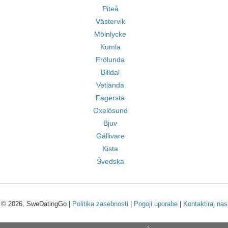
Piteå
Västervik
Mölnlycke
Kumla
Frölunda
Billdal
Vetlanda
Fagersta
Oxelösund
Bjuv
Gällivare
Kista
Švedska
© 2026, SweDatingGo |
Politika zasebnosti
|
Pogoji uporabe
|
Kontaktiraj nas