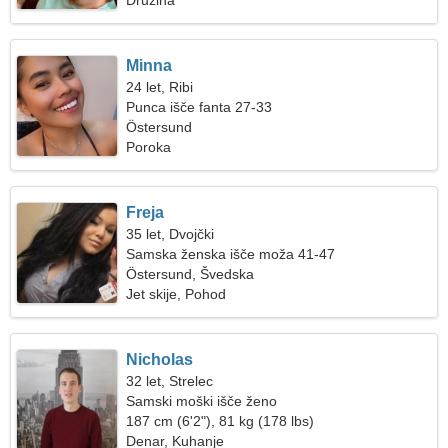
Družina
Minna
24 let, Ribi
Punca išče fanta 27-33
Östersund
Poroka
Freja
35 let, Dvojčki
Samska ženska išče moža 41-47
Östersund, Švedska
Jet skije, Pohod
Nicholas
32 let, Strelec
Samski moški išče ženo
187 cm (6'2"), 81 kg (178 lbs)
Denar, Kuhanje