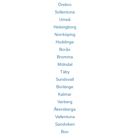
Örebro
Sollentuna
Umeå
Helsingborg
Norrköping
Huddinge
Borås
Bromma
Mölndal
Täby
Sundsvall
Borlänge
Kalmar
Varberg
Åkersberga
Vallentuna
Sandviken
Boo