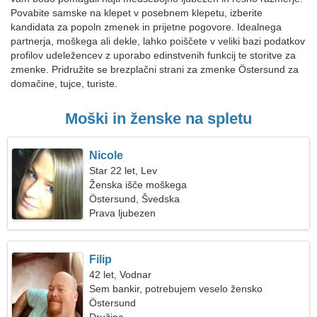
Povabite samske na klepet v posebnem klepetu, izberite
kandidata za popoln zmenek in prijetne pogovore. Idealnega
partnerja, moškega ali dekle, lahko poiščete v veliki bazi podatkov
profilov udeležencev z uporabo edinstvenih funkcij te storitve za
zmenke. Pridružite se brezplačni strani za zmenke Östersund za
domačine, tujce, turiste.
Moški in ženske na spletu
Nicole
Star 22 let, Lev
Ženska išče moškega
Östersund, Švedska
Prava ljubezen
Filip
42 let, Vodnar
Sem bankir, potrebujem veselo žensko
Östersund