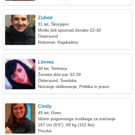
Zubeir
31 let, Škorpijon
Moški želi spoznati žensko 22-30
Östersund
Rokomet, Kajakaštvo
Linnea
30 let, Tehtnica
Ženska išče par 33-39
Östersund, Švedska
Notranje oblikovanje, Politika in pravo
Cindy
45 let, Oven
Iščem pogumnega moškega za srečanje
167 cm (5'6"), 69 kg (152 lbs)
Poroka