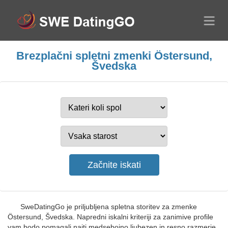
Brezplačni spletni zmenki Östersund,
Švedska
SweDatingGo je priljubljena spletna storitev za zmenke
Östersund, Švedska. Napredni iskalni kriteriji za zanimive profile
vam bodo pomagali najti medsebojno ljubezen in resno razmerje.