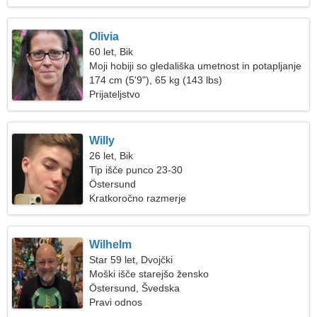
Olivia
60 let, Bik
Moji hobiji so gledališka umetnost in potapljanje
174 cm (5'9"), 65 kg (143 lbs)
Prijateljstvo
Willy
26 let, Bik
Tip išče punco 23-30
Östersund
Kratkoročno razmerje
Wilhelm
Star 59 let, Dvojčki
Moški išče starejšo žensko
Östersund, Švedska
Pravi odnos